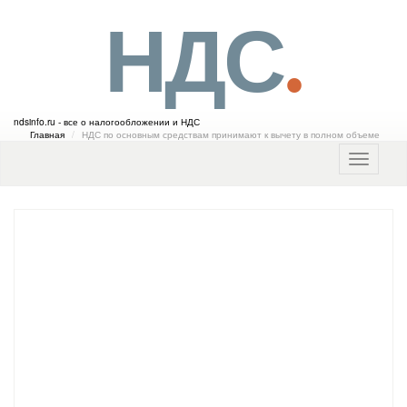
НДС
Перейти
.
к
основному
содержанию
ndsinfo.ru - все о налогообложении и НДС
Главная
НДС по основным средствам принимают к вычету в полном объеме
Toggle
navigatio