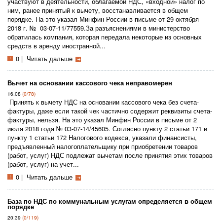
участвуют в деятельности, облагаемой НДС, «входной» налог по
ним, ранее принятый к вычету, восстанавливается в общем
порядке. На это указал Минфин России в письме от 29 октября
2018 г. № 03-07-11/77559.За разъяснениями в министерство
обратилась компания, которая передала некоторые из основных
средств в аренду иностранной...
0
|
Читать дальше
Вычет на основании кассового чека неправомерен
16:08
(0/78)
Принять к вычету НДС на основании кассового чека без счета-
фактуры, даже если такой чек частично содержит реквизиты счета-
фактуры, нельзя. На это указал Минфин России в письме от 2
июля 2018 года № 03-07-14/45605. Согласно пункту 2 статьи 171 и
пункту 1 статьи 172 Налогового кодекса, указали финансисты,
предъявленный налогоплательщику при приобретении товаров
(работ, услуг) НДС подлежат вычетам после принятия этих товаров
(работ, услуг) на учет...
0
|
Читать дальше
База по НДС по коммунальным услугам определяется в общем
порядке
20:39
(0/119)