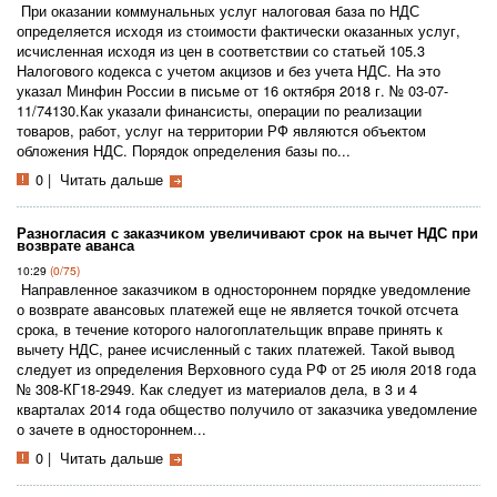
При оказании коммунальных услуг налоговая база по НДС
определяется исходя из стоимости фактически оказанных услуг,
исчисленная исходя из цен в соответствии со статьей 105.3
Налогового кодекса с учетом акцизов и без учета НДС. На это
указал Минфин России в письме от 16 октября 2018 г. № 03-07-
11/74130.Как указали финансисты, операции по реализации
товаров, работ, услуг на территории РФ являются объектом
обложения НДС. Порядок определения базы по...
0
|
Читать дальше
Разногласия с заказчиком увеличивают срок на вычет НДС при
возврате аванса
10:29
(0/75)
Направленное заказчиком в одностороннем порядке уведомление
о возврате авансовых платежей еще не является точкой отсчета
срока, в течение которого налогоплательщик вправе принять к
вычету НДС, ранее исчисленный с таких платежей. Такой вывод
следует из определения Верховного суда РФ от 25 июля 2018 года
№ 308-КГ18-2949. Как следует из материалов дела, в 3 и 4
кварталах 2014 года общество получило от заказчика уведомление
о зачете в одностороннем...
0
|
Читать дальше