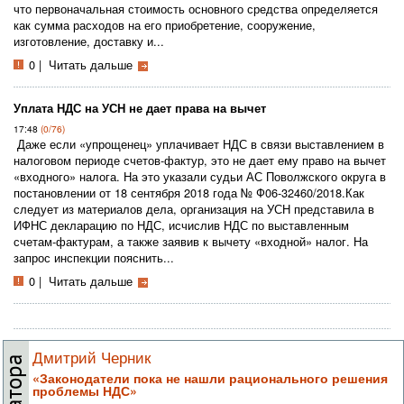
что первоначальная стоимость основного средства определяется
как сумма расходов на его приобретение, сооружение,
изготовление, доставку и...
0
|
Читать дальше
Уплата НДС на УСН не дает права на вычет
17:48
(0/76)
Даже если «упрощенец» уплачивает НДС в связи выставлением в
налоговом периоде счетов-фактур, это не дает ему право на вычет
«входного» налога. На это указали судьи АС Поволжского округа в
постановлении от 18 сентября 2018 года № Ф06-32460/2018.Как
следует из материалов дела, организация на УСН представила в
ИФНС декларацию по НДС, исчислив НДС по выставленным
счетам-фактурам, а также заявив к вычету «входной» налог. На
запрос инспекции пояснить...
0
|
Читать дальше
Дмитрий Черник
«Законодатели пока не нашли рационального решения
проблемы НДС»